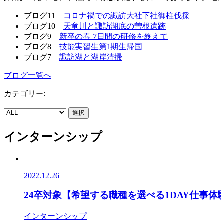
ブログ11
コロナ禍での諏訪大社下社御柱伐採
ブログ10
天竜川と諏訪湖底の曽根遺跡
ブログ9
新卒の春 7日間の研修を終えて
ブログ8
技能実習生第1期生帰国
ブログ7
諏訪湖と湖岸清掃
ブログ一覧へ
カテゴリー:
選択
インターンシップ
2022.12.26
24卒対象【希望する職種を選べる1DAY仕事体
インターンシップ