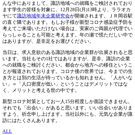
んな中にありまして、諏訪地域への就職をご検討されており
ます学生の皆様を対象に、12月28日(月)13時より、ララオカ
ヤにて
諏訪地域年末企業研究会
が開催されます。ＪＲ岡谷駅
の直ぐ隣であります。もしお子様が新型コロナ感染症予防を
考えてご来場いただけない場合は、実家のご両親が代理でい
らっしゃることも可能と考えます。年の瀬で慌ただしい中で
はありますが、是非足をお運びください。
当日は、求人意欲のある諏訪地域の企業群が出展されると思
います。当社もその1社ではありますが、是非、諏訪の企業
への就職をご検討ください。都会から地方への移住というこ
とが報道されております。コロナ後の世界では、今までの生
き方とは別の生活が待っているかも知れません。「人がいな
い」＝「人口密度が低い」ということはデメリットではな
く、メリットと考える世の中です。
新型コロナ対策としてお一人15分程度しか面談できません。
それでも「出会い」があると思います。いい出会いがありま
すよう、祈念申し上げます。当社以外にも、元気な企業が諏
訪にはたくさんあります。
ALL