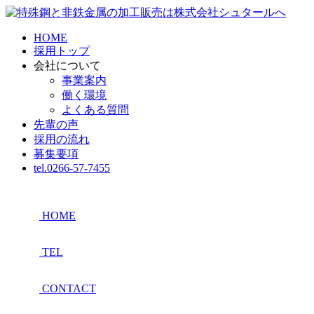
HOME
採用トップ
会社について
事業案内
働く環境
よくある質問
先輩の声
採用の流れ
募集要項
tel.0266-57-7455
HOME
TEL
CONTACT