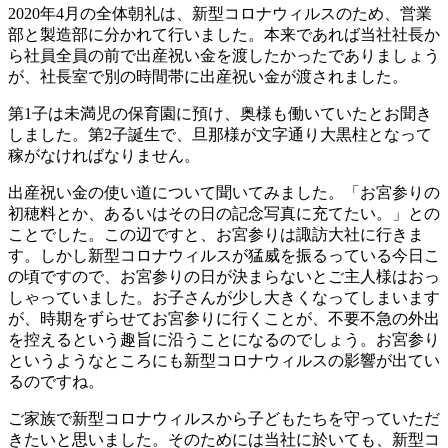
2020年4月の全体朝礼は、新型コロナウィルスのため、営業
部と製造部に分かれて行いました。本来であれば当社社長か
ら社員全員の前で出産祝い金を渡したかったでありましょう
が、社長室で別の時間帯に出産祝い金が渡されました。
第1子は未満児の保育園に預け、奥様も働いていたとお聞き
しました。第2子誕生で、旦那様が文字通り大黒柱となって
稼がなければなりません。
出産祝い金の使い道について聞いてみました。「お宮参りの
初穂料とか、あるいはその日の記念写真に充てたい。」との
ことでした。この辺ですと、お宮参りは諏訪大社に行きま
す。しかし新型コロナウィルスが猛威を振るっている今日こ
の頃ですので、お宮参りの日が決まらないとご主人様はおっ
しゃっていました。お子さんが少し大きくなってしまいます
が、時期をずらせてお宮参りに行くことが、不要不急の外出
を控えるという趣旨に沿うことになるのでしょう。お宮参り
というようなところにも新型コロナウィルスの影響が出てい
るのですね。
ご家族で新型コロナウィルスから子どもたちを守っていただ
きたいと思いました。そのためには当社に於いても、新型コ